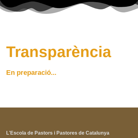
Vés
al
MENÚ
MENÚ
contingut
Transparència
En preparació...
L’Escola de Pastors i Pastores de Catalunya