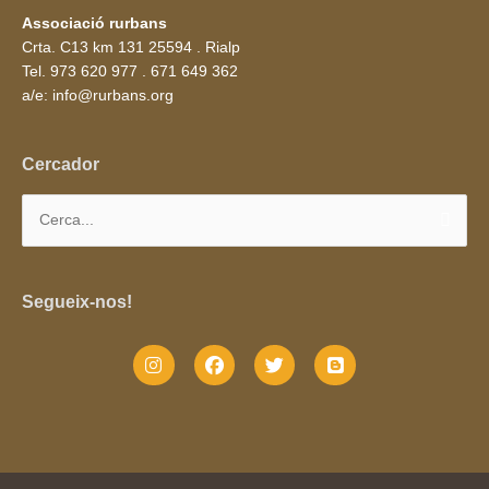
Associació rurbans
Crta. C13 km 131 25594 . Rialp
Tel. 973 620 977 . 671 649 362
a/e: info@rurbans.org
Cercador
Cerca:
Segueix-nos!
I
F
T
B
n
a
w
l
s
c
i
o
t
e
t
g
a
b
t
g
g
o
e
e
r
o
r
r
a
k