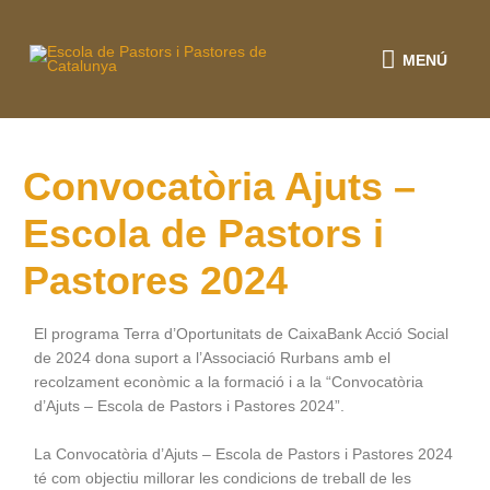
Vés
al
MENÚ
contingut
MENÚ
Convocatòria Ajuts –
Escola de Pastors i
Pastores 2024
El programa Terra d’Oportunitats de CaixaBank Acció Social
de 2024 dona suport a l’Associació Rurbans amb el
recolzament econòmic a la formació i a la “Convocatòria
d’Ajuts – Escola de Pastors i Pastores 2024”.
La Convocatòria d’Ajuts – Escola de Pastors i Pastores 2024
té com objectiu millorar les condicions de treball de les